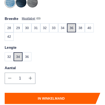
Breedte
Maattabel
28
29
30
31
32
33
34
36
38
40
42
Lengte
32
34
36
Aantal
Producthoeveelheid: Voer de gewenste hoe
IN WINKELMAND