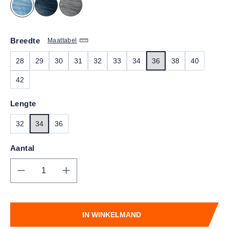
Breedte
Maattabel
28
29
30
31
32
33
34
36
38
40
42
Lengte
32
34
36
Aantal
Producthoeveelheid: Voer de gewenste hoe
IN WINKELMAND