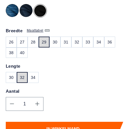
Breedte
Maattabel
26
27
28
29
30
31
32
33
34
36
38
40
Lengte
30
32
34
Aantal
Producthoeveelheid: Voer de gewenste hoe
IN WINKELMAND