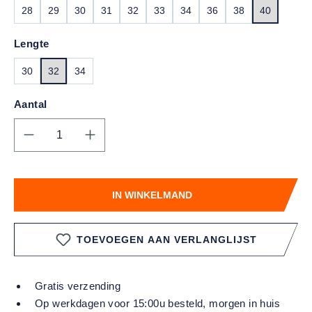
28
29
30
31
32
33
34
36
38
40
Lengte
30
32
34
Aantal
Producthoeveelheid: Voer de gewenste hoe
IN WINKELMAND
TOEVOEGEN AAN VERLANGLIJST
Gratis verzending
Op werkdagen voor 15:00u besteld, morgen in huis