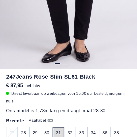
247Jeans Rose Slim SL61 Black
€ 87,95
incl. btw
Direct leverbaar, op werkdagen voor 15:00 uur besteld, morgen in
huis
Ons model is 1,78m lang en draagt maat 28-30.
Breedte
Maattabel
27
28
29
30
31
32
33
34
36
38
(DEZE OPTIE IS MOMENTEEL NIET BESCHIKBAAR.)