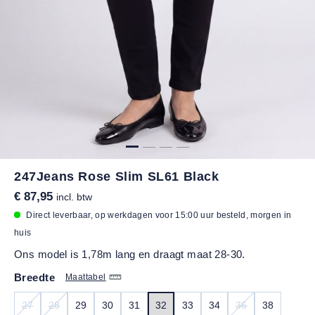
247Jeans Rose Slim SL61 Black
€ 87,95
incl. btw
Direct leverbaar, op werkdagen voor 15:00 uur besteld, morgen in
huis
Ons model is 1,78m lang en draagt maat 28-30.
Breedte
Maattabel
27
28
29
30
31
32
33
34
36
38
(DEZE OPTIE IS MOMENTEEL NIET BESCHIKBAAR.)
(DEZE OPTIE IS MOMENTEEL NIET BESCHIKBAAR.)
(DEZE OPTIE IS