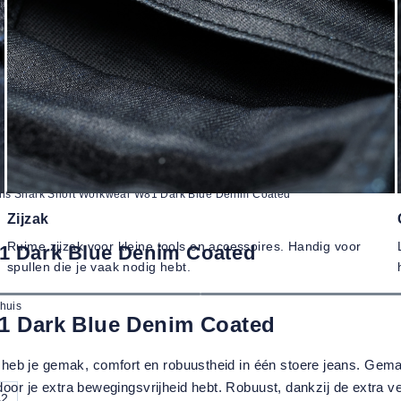
ns Shark Short Workwear W81 Dark Blue Denim Coated
Zijzak
Ruime zijzak voor kleine tools en accessoires. Handig voor
1 Dark Blue Denim Coated
spullen die je vaak nodig hebt.
 huis
1 Dark Blue Denim Coated
heb je gemak, comfort en robuustheid in één stoere jeans. Gemak
ardoor je extra bewegingsvrijheid hebt. Robuust, dankzij de extra
42