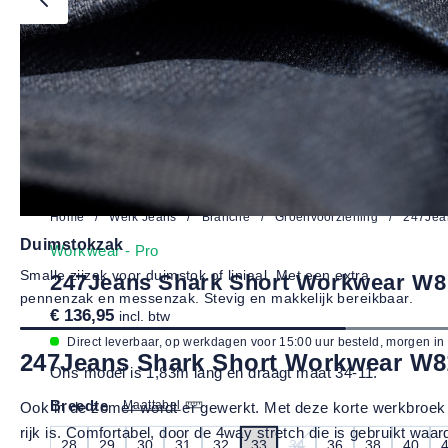
Home
/
Werk Jeans
/
Branche
/
Groenvoorziening
/
247Jea
Duimstokzak
Workwear - Pro
Smalle zijzak voor duimstok of liniaal. Met een extra
247Jeans Shark Short Workwear W8
pennenzak en messenzak. Stevig en makkelijk bereikbaar.
€ 136,95
incl. btw
Direct leverbaar, op werkdagen voor 15:00 uur besteld, morgen in
247Jeans Shark Short Workwear W8
Ons model is 1,83m lang en draagt maat 34-11.
Breedte
Maattabel
Ook in de zomer wordt er gewerkt. Met deze korte werkbroek 
rijk is. Comfortabel, door de 4way stretch die is gebruikt wa
28
29
30
31
32
33
34
36
38
40