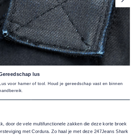
Gereedschap lus
A
Lus voor hamer of tool. Houd je gereedschap vast en binnen
Za
handbereik.
zi
, door de vele multifunctionele zakken die deze korte broek
 versteviging met Cordura. Zo haal je met deze 247Jeans Shark