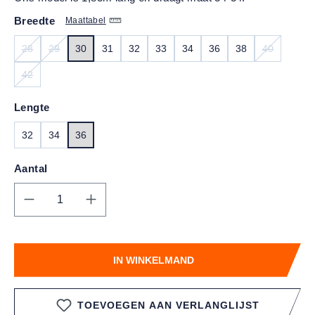
Breedte
Maattabel
28
29
30
31
32
33
34
36
38
40
(DEZE OPTIE IS MOMENTEEL NIET BESCHIKBAAR.)
(DEZE OPTIE IS MOMENTEEL NIET BESCHIKBAAR.)
(DEZE OPT
42
(DEZE OPTIE IS MOMENTEEL NIET BESCHIKBAAR.)
Lengte
32
34
36
Aantal
Producthoeveelheid: Voer de gewenste hoe
IN WINKELMAND
TOEVOEGEN AAN VERLANGLIJST