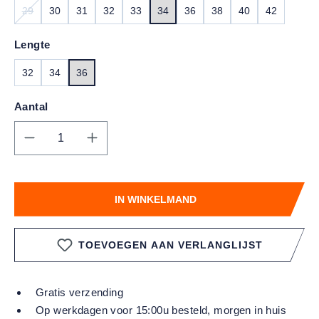
29
30
31
32
33
34
36
38
40
42
(DEZE OPTIE IS MOMENTEEL NIET BESCHIKBAAR.)
Lengte
32
34
36
Aantal
Producthoeveelheid: Voer de gewenste hoe
IN WINKELMAND
TOEVOEGEN AAN VERLANGLIJST
Gratis verzending
Op werkdagen voor 15:00u besteld, morgen in huis