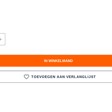
te hoeveelheid in of gebruik de knoppen 
IN WINKELMAND
TOEVOEGEN AAN VERLANGLIJST