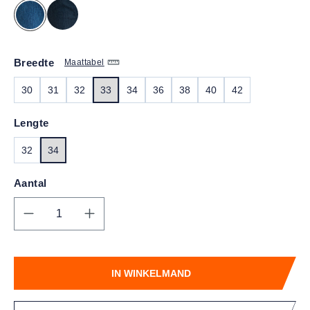
Breedte
Maattabel
30
31
32
33
34
36
38
40
42
Lengte
32
34
Aantal
Producthoeveelheid: Voer de gewenste hoe
IN WINKELMAND