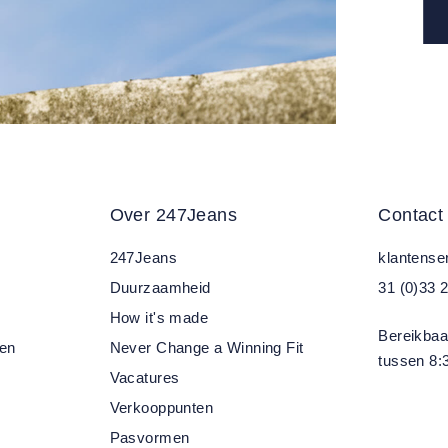
Over 247Jeans
Contact
247Jeans
klantens
Duurzaamheid
31 (0)33 
How it's made
Bereikbaa
ren
Never Change a Winning Fit
tussen 8:3
Vacatures
Verkooppunten
Pasvormen