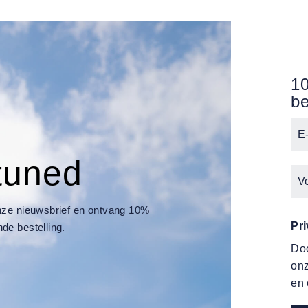
10
be
tuned
 onze nieuwsbrief en ontvang 10%
Pr
nde bestelling.
Doo
on
en