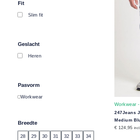
Fit
Slim fit
Geslacht
Heren
Pasvorm
Workwear
Workwear -
247Jeans 
Medium Bl
Breedte
€ 124,95
incl
28
29
30
31
32
33
34