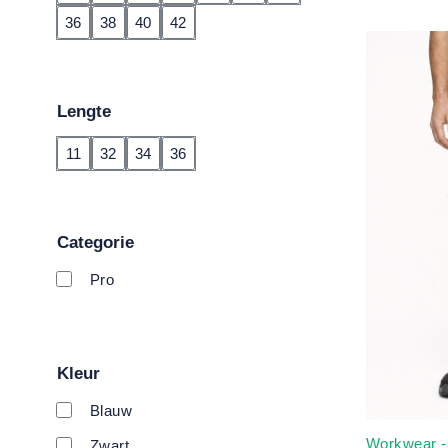
36
38
40
42
Lengte
11
32
34
36
Categorie
Pro
Kleur
Blauw
Workwear -
Zwart