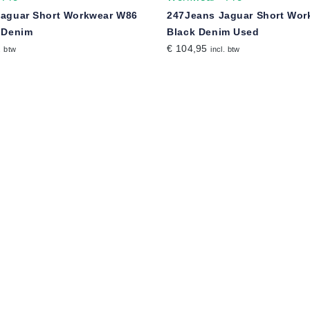
Jaguar Short Workwear W86
247Jeans Jaguar Short Wor
 Denim
Black Denim Used
€ 104,95
. btw
incl. btw