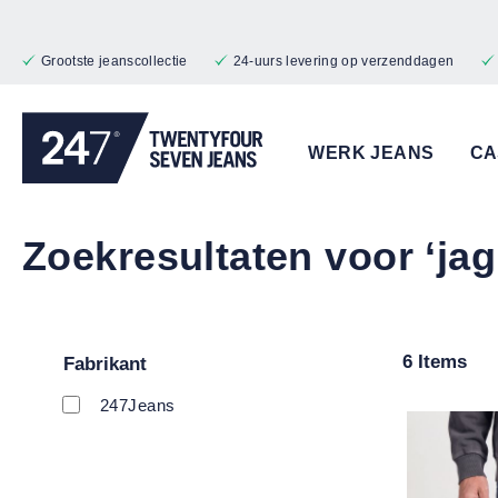
naar de hoofdinhoud
Ga naar de zoekopdracht
Ga naar de hoofdnavigatie
Grootste jeanscollectie
24-uurs levering op verzenddagen
WERK JEANS
CA
Zoekresultaten voor ‘jag
6 Items
Fabrikant
247Jeans