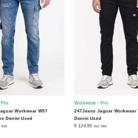
 Pro
Workwear - Pro
Jaguar Workwear W57
247Jeans Jaguar Workwear
ue Denim Used
Denim Used
€ 124,95
. btw
incl. btw