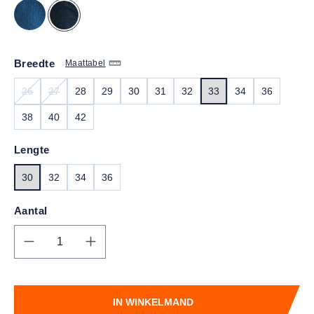
Breedte
Maattabel
26
27
28
29
30
31
32
33
34
36
(DEZE OPTIE IS MOMENTEEL NIET BESCHIKBAAR.)
(DEZE OPTIE IS MOMENTEEL NIET BESCHIKBAAR.)
38
40
42
Lengte
30
32
34
36
Aantal
Producthoeveelheid: Voer de gewenste hoe
IN WINKELMAND