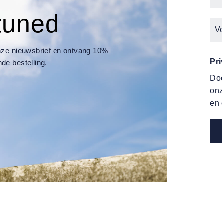
tuned
 onze nieuwsbrief en ontvang 10%
Pr
nde bestelling.
Doo
on
en