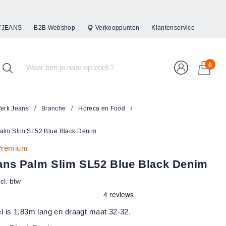
47JEANS
B2B Webshop
Verkooppunten
Klantenservice
0
erk Jeans
/
Branche
/
Horeca en Food
/
alm Slim SL52 Blue Black Denim
 Premium
ans Palm Slim SL52 Blue Black Denim
ncl. btw
 is 1,83m lang en draagt maat 32-32.