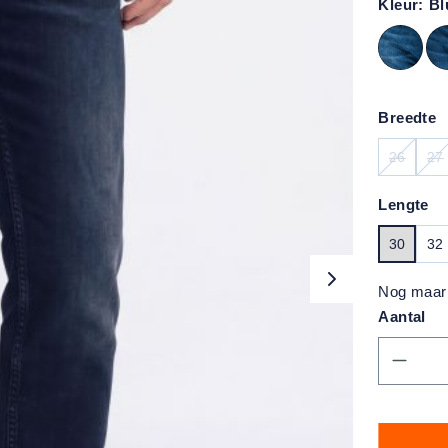
Kleur:
Bl
Breedte
26
27
(DEZE O
(
Lengte
30
32
Nog maar 
Aantal
Produc