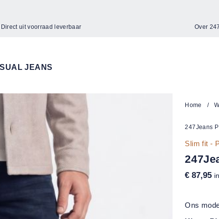
Direct uit voorraad leverbaar
Over 2
SUAL JEANS
Home
/
W
247Jeans P
Slim fit -
247Je
€ 87,95
i
Ons model