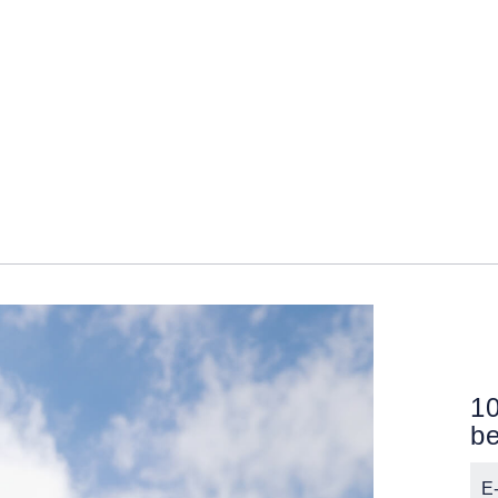
10
be