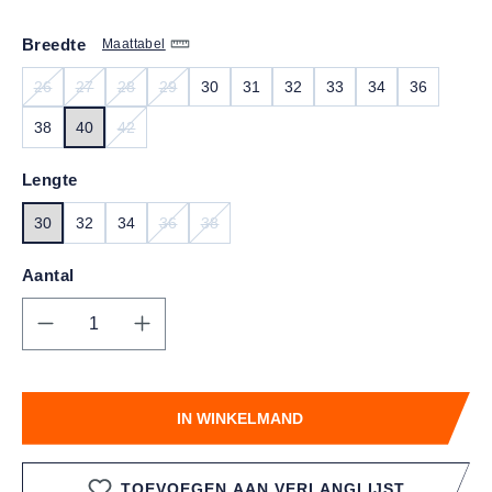
Breedte
Maattabel
26
27
28
29
30
31
32
33
34
36
(DEZE OPTIE IS MOMENTEEL NIET BESCHIKBAAR.)
(DEZE OPTIE IS MOMENTEEL NIET BESCHIKBAAR.)
(DEZE OPTIE IS MOMENTEEL NIET BESCHIKBAAR.)
(DEZE OPTIE IS MOMENTEEL NIET BESCHIKBAA
38
40
42
(DEZE OPTIE IS MOMENTEEL NIET BESCHIKBAAR.)
Lengte
30
32
34
36
38
(DEZE OPTIE IS MOMENTEEL NIET BESCHIKBAA
(DEZE OPTIE IS MOMENTEEL NIET BESCH
Aantal
Producthoeveelheid: Voer de gewenste hoe
IN WINKELMAND
TOEVOEGEN AAN VERLANGLIJST