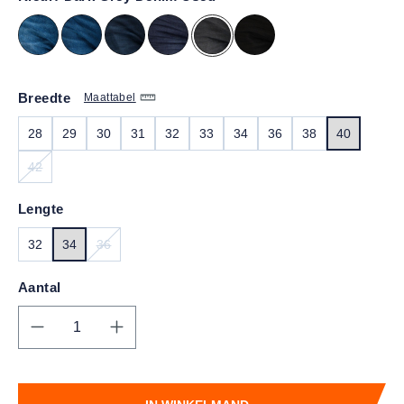
Breedte
Maattabel
28
29
30
31
32
33
34
36
38
40
42
(DEZE OPTIE IS MOMENTEEL NIET BESCHIKBAAR.)
Lengte
32
34
36
(DEZE OPTIE IS MOMENTEEL NIET BESCHIKBAAR.)
Aantal
Producthoeveelheid: Voer de gewenste hoe