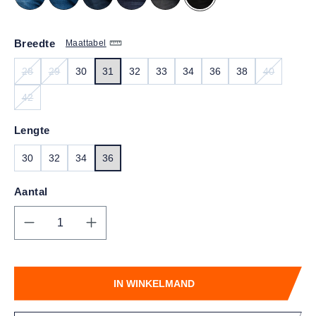
Breedte
Maattabel
28
29
30
31
32
33
34
36
38
40
(DEZE OPTIE IS MOMENTEEL NIET BESCHIKBAAR.)
(DEZE OPTIE IS MOMENTEEL NIET BESCHIKBAAR.)
(DEZE OPT
42
(DEZE OPTIE IS MOMENTEEL NIET BESCHIKBAAR.)
Lengte
30
32
34
36
Aantal
Producthoeveelheid: Voer de gewenste hoe
IN WINKELMAND